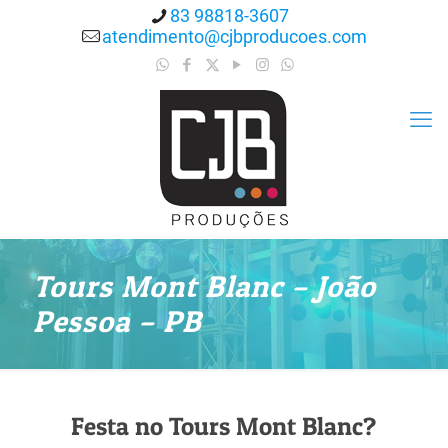
83 98818-3607
atendimento@cjbproducoes.com
Tours Mont Blanc – João
Pessoa – PB
Festa no Tours Mont Blanc?