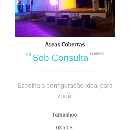
Áreas Cobertas
Limitado
R$
Sob Consulta
Escolha a configuração ideal para
você!
Tamanhos
:
08 x 08;