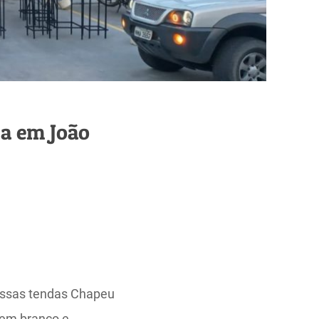
a em João
ossas tendas Chapeu
 em branco e