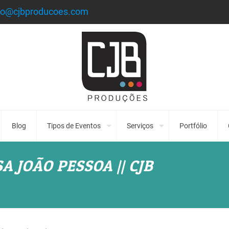
to@cjbproducoes.com
Blog
Tipos de Eventos
Serviços
Portfólio
 JOÃO PESSOA || CJB