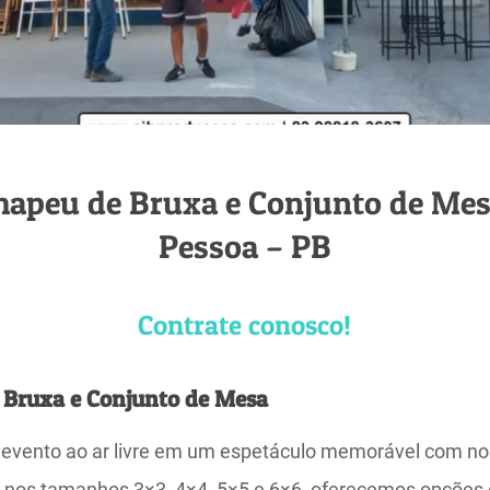
hapeu de Bruxa e Conjunto de Mes
Pessoa – PB
Contrate conosco!
 Bruxa e Conjunto de Mesa
 evento ao ar livre em um espetáculo memorável com n
s nos tamanhos 3×3, 4×4, 5×5 e 6×6, oferecemos opções