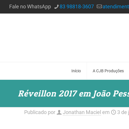
Fale no WhatsApp
83 98818-3607
atendimen
Início
A CJB Produções
Réveillon 2017 em João Pess
Publicado por
Jonathan Maciel
em
3 de 