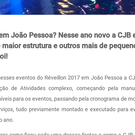
 em João Pessoa? Nesse ano novo a CJB e
 maior estrutura e outros mais de pequen
oi!
 esses eventos do Réveillon 2017 em João Pessoa a 
ção de Atividades complexo, começando pela manu
íveis para os eventos, passando pela cronograma de m
viços, tudo previamente montado e executado para evi
o ano.
ora como ficou cada uma dessas festas e como a CJB a