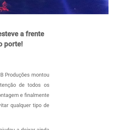
steve a frente
o porte!
CJB Produções montou
tenção de todos os
ontagem e finalmente
tar qualquer tipo de
judou a deixar ainda