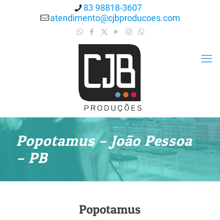
83 98818-3607
atendimento@cjbproducoes.com
Popotamus – João Pessoa
– PB
Popotamus