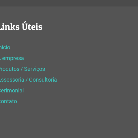
Links Úteis
nício
A empresa
rodutos / Serviços
ssessoria / Consultoria
erimonial
Contato