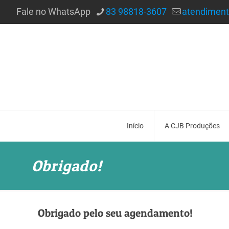
Fale no WhatsApp
83 98818-3607
atendimen
Início
A CJB Produções
Obrigado!
Obrigado pelo seu agendamento!