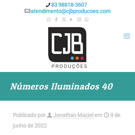
83 98818-3607
atendimento@cjbproducoes.com
Números Iluminados 40
Publicado por
Jonathan Maciel
em
9 de
junho de 2022