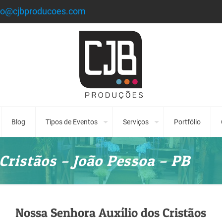
to@cjbproducoes.com
Blog
Tipos de Eventos
Serviços
Portfólio
Cristãos – João Pessoa – PB
Nossa Senhora Auxílio dos Cristãos