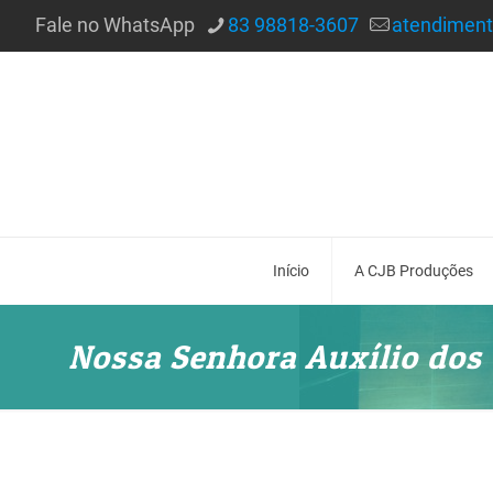
Fale no WhatsApp
83 98818-3607
atendimen
Início
A CJB Produções
Nossa Senhora Auxílio dos 