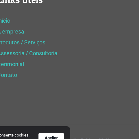
nício
A empresa
rodutos / Serviços
ssessoria / Consultoria
erimonial
Contato
consente cookies.
Aceitar