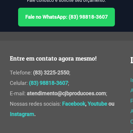
Fale conosco e solicite seu orçamento.
Fale no WhatsApp: (83) 98818-3607
Entre em contato agora mesmo!
Telefone:
(83) 3225-2550
;
I
Celular:
(83) 98818-3607
;
E-mail:
atendimento@cjbproducoes.com
;
P
Nossas redes sociais:
Facebook
,
Youtube
ou
A
Instagram
.
C