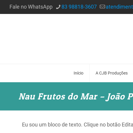
Fale no WhatsApp
83 98818-3607
atendimen
Início
A CJB Produções
Nau Frutos do Mar – João 
Eu sou um bloco de texto. Clique no botão Edit