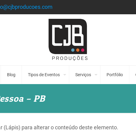
to@cjbproducoes.com
Blog
Tipos de Eventos
Serviços
Portfólio
Pessoa – PB
ar (Lápis) para alterar o conteúdo deste elemento.