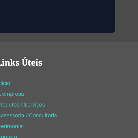
Links Úteis
nício
A empresa
rodutos / Serviços
ssessoria / Consultoria
erimonial
Contato