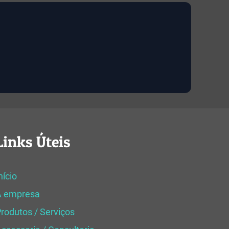
Links Úteis
nício
A empresa
rodutos / Serviços