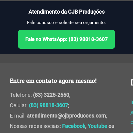
Atendimento da CJB Produções
Fale conosco e solicite seu orçamento.
Fale no WhatsApp: (83) 98818-3607
Entre em contato agora mesmo!
Telefone:
(83) 3225-2550
;
I
Celular:
(83) 98818-3607
;
E-mail:
atendimento@cjbproducoes.com
;
P
Nossas redes sociais:
Facebook
,
Youtube
ou