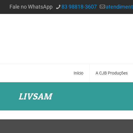
Fale no WhatsApp
83 98818-3607
atendimen
Início
A CJB Produções
LIVSAM