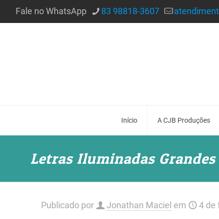
Fale no WhatsApp
83 98818-3607
atendimen
Início
A CJB Produções
Letras Iluminadas Grandes
Publicado por
Jonathan Maciel
em
4 de 