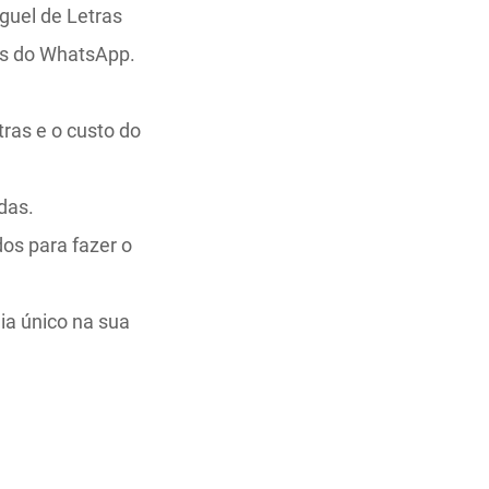
uguel de Letras
és do WhatsApp.
tras e o custo do
das.
os para fazer o
dia único na sua