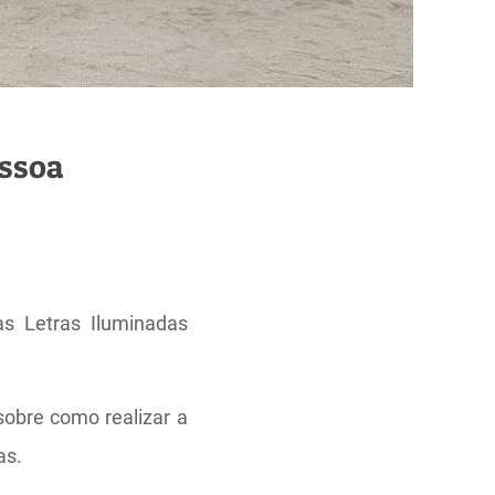
essoa
s Letras Iluminadas
obre como realizar a
as.