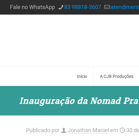
Fale no WhatsApp
83 98818-3607
atendimen
Início
A CJB Produções
Inauguração da Nomad Pra
Publicado por
Jonathan Maciel
em
30 d