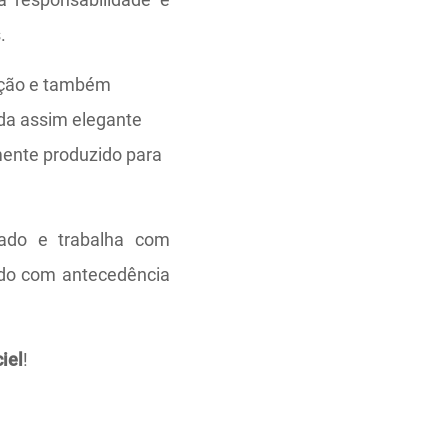
.
ação e também
nda assim elegante
ente produzido para
ado e trabalha com
tado com antecedência
iel
!