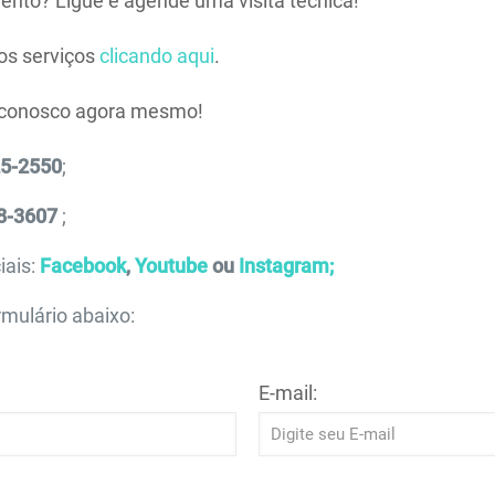
vento? Ligue e agende uma visita técnica!
os serviços
clicando aqui
.
 conosco agora mesmo!
25-2550
;
8-3607
;
iais:
Facebook
,
Youtube
ou
Instagram;
mulário abaixo:
E-mail: