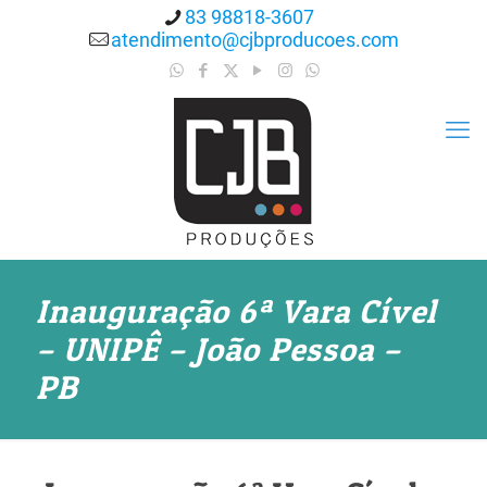
83 98818-3607
atendimento@cjbproducoes.com
Inauguração 6ª Vara Cível
– UNIPÊ – João Pessoa –
PB