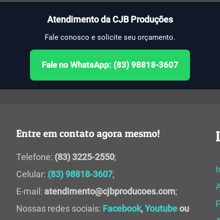
Atendimento da CJB Produções
Fale conosco e solicite seu orçamento.
Fale no WhatsApp: (83) 98818-3607
Entre em contato agora mesmo!
Telefone:
(83) 3225-2550
;
I
Celular:
(83) 98818-3607
;
E-mail:
atendimento@cjbproducoes.com
;
P
Nossas redes sociais:
Facebook
,
Youtube
ou