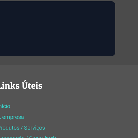
Links Úteis
nício
A empresa
rodutos / Serviços