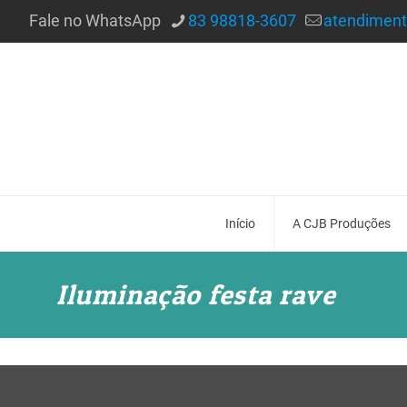
Fale no WhatsApp
83 98818-3607
atendimen
Início
A CJB Produções
Iluminação festa rave