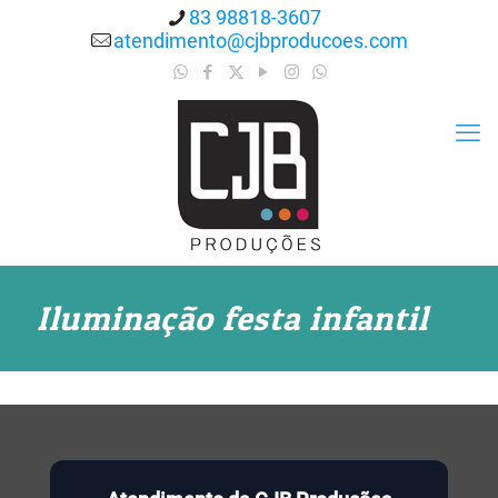
83 98818-3607
atendimento@cjbproducoes.com
Iluminação festa infantil