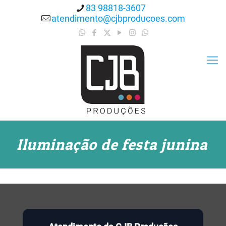
83 98818-3607
atendimento@cjbproducoes.com
Iluminação de festa junina