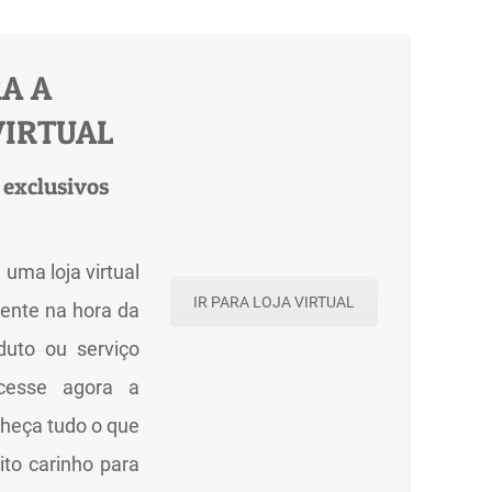
A A
VIRTUAL
 exclusivos
uma loja virtual
IR PARA LOJA VIRTUAL
iente na hora da
duto ou serviço
cesse agora a
onheça tudo o que
to carinho para