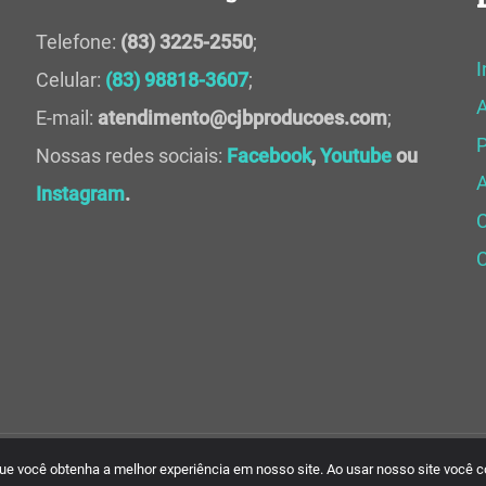
Telefone:
(83) 3225-2550
;
I
Celular:
(83) 98818-3607
;
E-mail:
atendimento@cjbproducoes.com
;
P
Nossas redes sociais:
Facebook
,
Youtube
ou
A
Instagram
.
C
 que você obtenha a melhor experiência em nosso site. Ao usar nosso site você 
rvados. Desenvolvido por
Criativa Soluções Web.