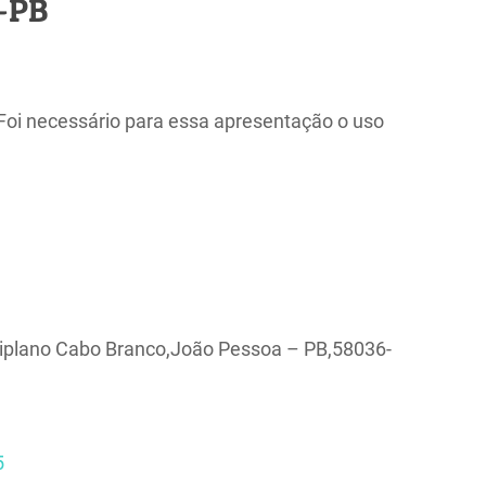
a-PB
Foi necessário para essa apresentação o uso
Altiplano Cabo Branco,João Pessoa – PB,58036-
5