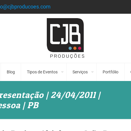
to@cjbproducoes.com
Blog
Tipos de Eventos
Serviços
Portfólio
resentação | 24/04/2011 |
essoa | PB