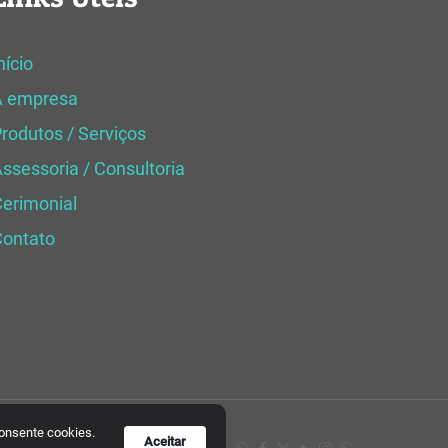
nício
A empresa
rodutos / Serviços
ssessoria / Consultoria
erimonial
Contato
consente cookies.
Aceitar