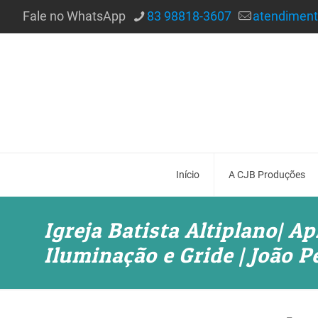
Fale no WhatsApp
83 98818-3607
atendimen
Início
A CJB Produções
Igreja Batista Altiplano| Ap
Iluminação e Gride | João P