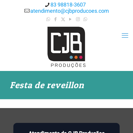
83 98818-3607
atendimento@cjbproducoes.com
Festa de reveillon