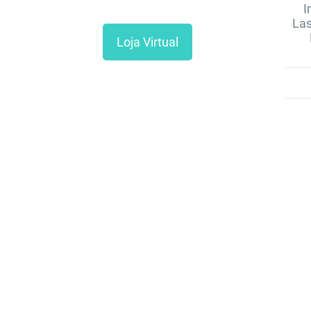
I
Las
Loja Virtual