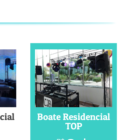
cial
Boate Residencial
TOP