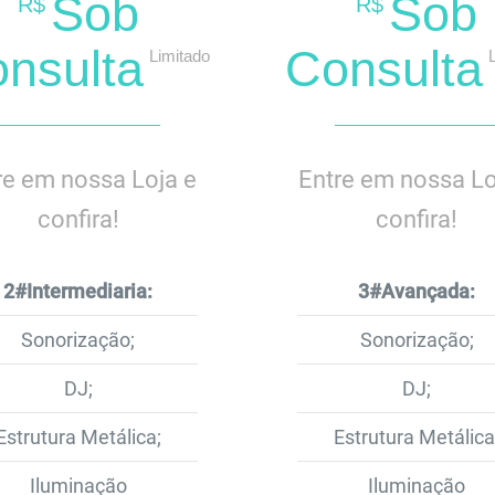
Sob
Sob
R$
R$
nsulta
Consulta
Limitado
re em nossa Loja e
Entre em nossa Lo
confira!
confira!
2#Intermediaria:
3#Avançada:
Sonorização;
Sonorização;
DJ;
DJ;
Estrutura Metálica;
Estrutura Metálica
Iluminação
Iluminação