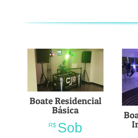
Boate Residencial
Básica
Boa
I
Sob
R$