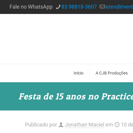
Fale no WhatsApp
83 98818-3607
atendimen
Início
A CJB Produções
Festa de 15 anos no Practi
Publicado por
Jonathan Maciel
em
10 d