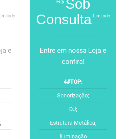
Sob
R$
Consulta
Limitado
Limitado
ja e
Entre em nossa Loja e
confira!
4#TOP:
Sonorização;
DJ;
;
Estrutura Metálica;
Iluminação