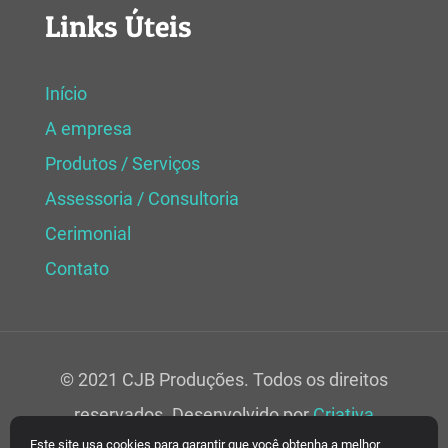
Links Úteis
Início
A empresa
Produtos / Serviços
Assessoria / Consultoria
Cerimonial
Contato
© 2021 CJB Produções. Todos os direitos
reservados. Desenvolvido por
Criativa
Este site usa cookies para garantir que você obtenha a melhor