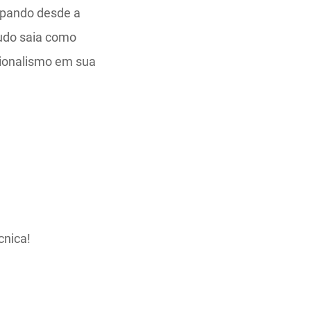
upando desde a
tudo saia como
sionalismo em sua
cnica!