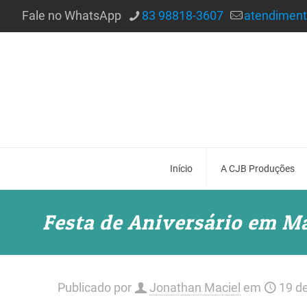
Fale no WhatsApp
83 98818-3607
atendimen
Início
A CJB Produções
Festa de Aniversário em M
Publicado por
Jonathan Maciel
em
19 d