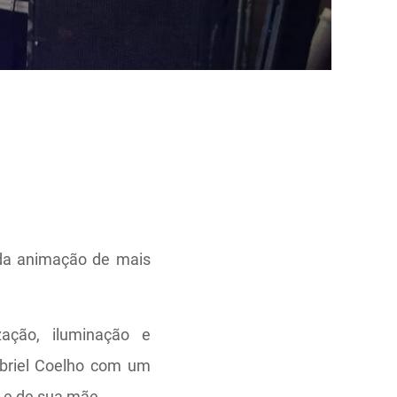
da animação de mais
ação, iluminação e
abriel Coelho com um
e e de sua mãe.