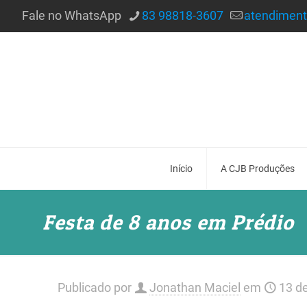
Fale no WhatsApp
83 98818-3607
atendimen
Início
A CJB Produções
Festa de 8 anos em Prédio
Publicado por
Jonathan Maciel
em
13 d