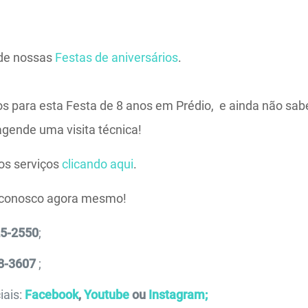
 de nossas
Festas de aniversários
.
s para esta Festa de 8 anos em Prédio, e ainda não sabe
agende uma visita técnica!
os serviços
clicando aqui
.
 conosco agora mesmo!
25-2550
;
8-3607
;
iais:
Facebook
,
Youtube
ou
Instagram;