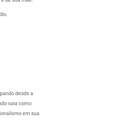
dio.
upando desde a
tudo saia como
sionalismo em sua