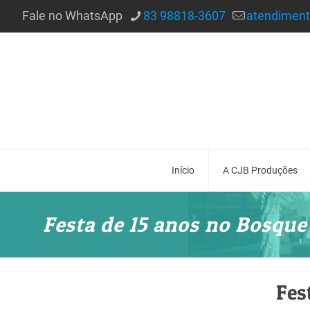
Fale no WhatsApp
83 98818-3607
atendimen
Início
A CJB Produções
Festa de 15 anos no Bosque
Fes