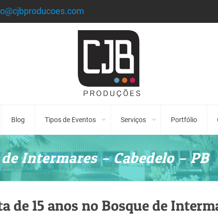
to@cjbproducoes.com
Blog
Tipos de Eventos
Serviços
Portfólio
 de Intermares – Cabedelo – PB
ta de 15 anos no Bosque de Interm