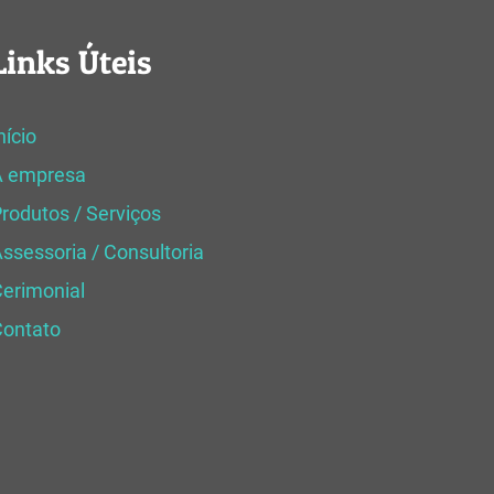
Links Úteis
nício
A empresa
rodutos / Serviços
ssessoria / Consultoria
erimonial
Contato