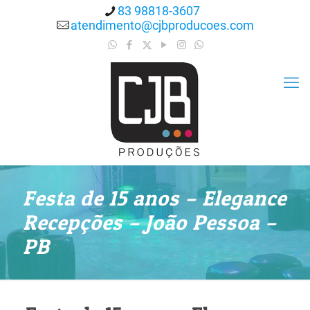
83 98818-3607
atendimento@cjbproducoes.com
Festa de 15 anos – Elegance
Recepções – João Pessoa –
PB