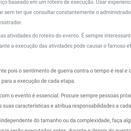
ço baseado em um roteiro de execução. Usar experienci
r sem ter que consultar constantemente o administrado
nistrador.
s atividades do roteiro do evento. É sempre interessant
rante a execução das atividades pode causar o famoso ef
e pois o sentimento de guerra contra o tempo é real e o
l para a execução de cada etapa.
 com o evento é essencial. Procure sempre pessoas pró
s suas características e atribua responsabilidades a cad
o, independente do tamanho ou da complexidade, faça a
s que serão executadas antes, durante e depois do evento