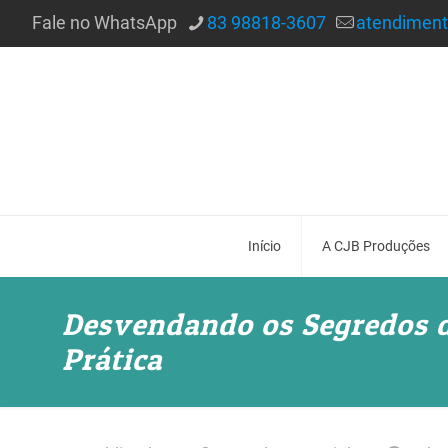
Fale no WhatsApp
83 98818-3607
atendimen
Início
A CJB Produções
Desvendando os Segredos do
Prática