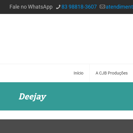
Fale no WhatsApp
83 98818-3607
atendimen
Início
A CJB Produções
Deejay