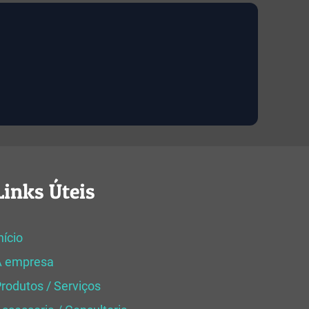
Links Úteis
nício
A empresa
rodutos / Serviços