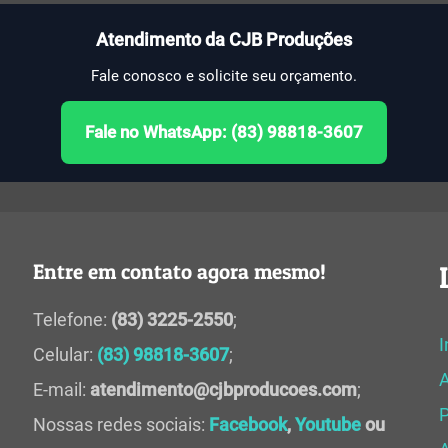
Atendimento da CJB Produções
Fale conosco e solicite seu orçamento.
Fale no WhatsApp: (83) 98818-3607
Entre em contato agora mesmo!
Telefone:
(83) 3225-2550
;
I
Celular:
(83) 98818-3607
;
E-mail:
atendimento@cjbproducoes.com
;
P
Nossas redes sociais:
Facebook
,
Youtube
ou