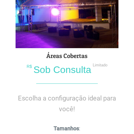
Áreas Cobertas
Limitado
R$
Sob Consulta
Escolha a configuração ideal para
você!
Tamanhos
: