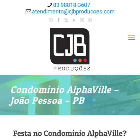
83 98818-3607
atendimento@cjbproducoes.com
Condomínio AlphaVille –
João Pessoa – PB
Festa no Condomínio AlphaVille?