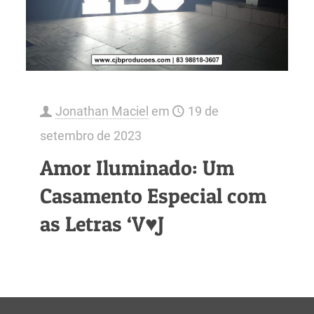
Jonathan Maciel
em
19 de
setembro de 2023
Amor Iluminado: Um
Casamento Especial com
as Letras ‘V♥J