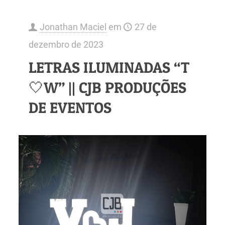
Jonathan Maciel
em
27 de
dezembro de 2023
LETRAS ILUMINADAS “T
🤍W” || CJB PRODUÇÕES
DE EVENTOS