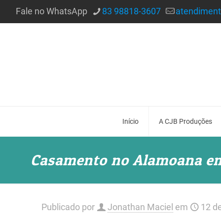
Fale no WhatsApp
83 98818-3607
atendimen
Início
A CJB Produções
Casamento no Alamoana em
Publicado por
Jonathan Maciel
em
12 d