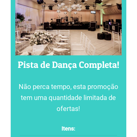
Pista de Dança Completa!
Não perca tempo, esta promoção
tem uma quantidade limitada de
ofertas!
Itens: