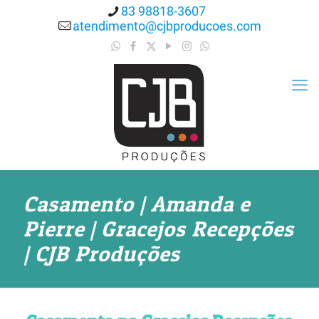
83 98818-3607
atendimento@cjbproducoes.com
Casamento | Amanda e
Pierre | Gracejos Recepções
| CJB Produções