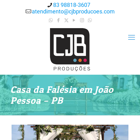
83 98818-3607
atendimento@cjbproducoes.com
Casa da Falésia em João
Pessoa – PB