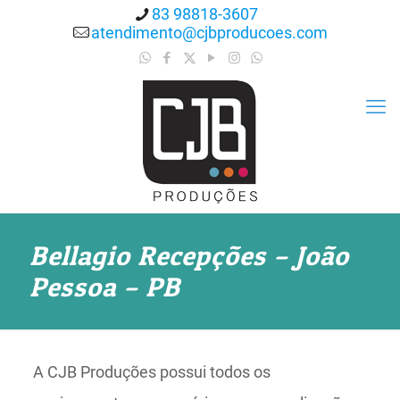
83 98818-3607
atendimento@cjbproducoes.com
Bellagio Recepções – João
Pessoa – PB
A CJB Produções possui todos os