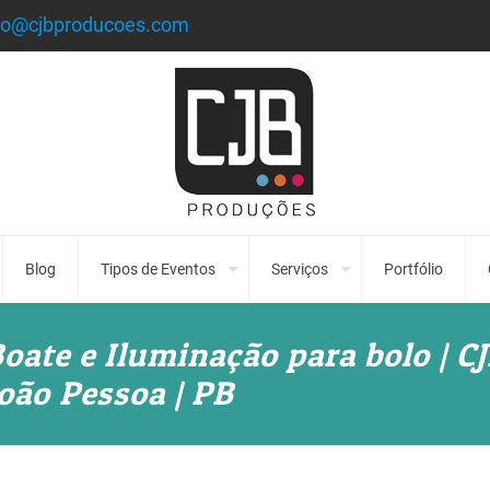
to@cjbproducoes.com
Blog
Tipos de Eventos
Serviços
Portfólio
oate e Iluminação para bolo | C
oão Pessoa | PB