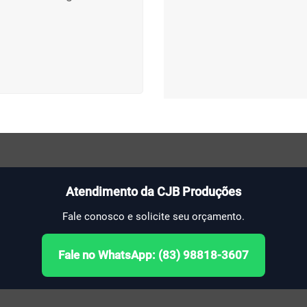
Atendimento da CJB Produções
Fale conosco e solicite seu orçamento.
Fale no WhatsApp: (83) 98818-3607