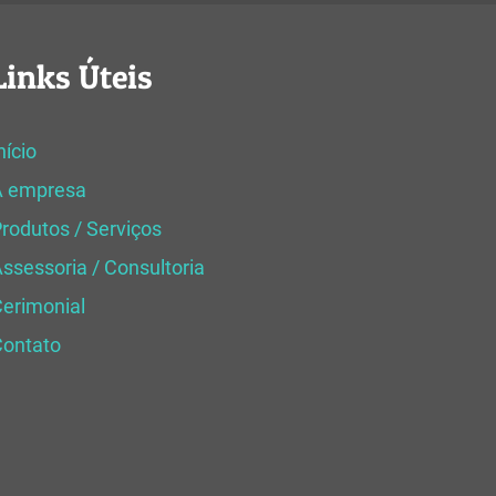
Links Úteis
nício
A empresa
rodutos / Serviços
ssessoria / Consultoria
erimonial
Contato