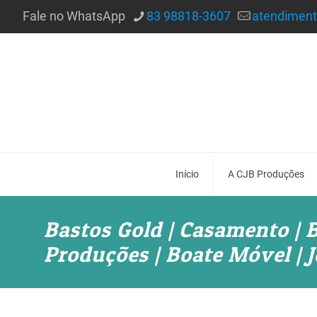
Fale no WhatsApp
83 98818-3607
atendimen
Início
A CJB Produções
Bastos Gold | Casamento | B
Produções | Boate Móvel | J