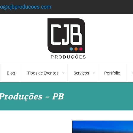
to@cjbproducoes.com
Blog
Tipos de Eventos
Serviços
Portfólio
 Produções – PB