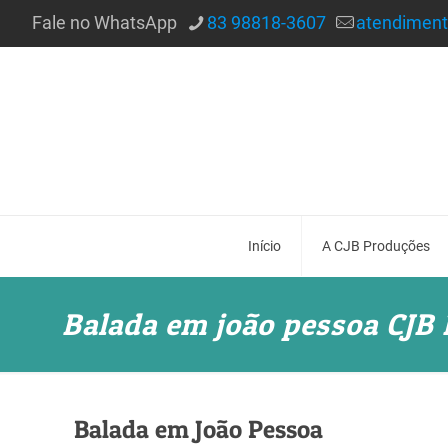
Fale no WhatsApp
83 98818-3607
atendimen
Início
A CJB Produções
Balada em joão pessoa CJB
Balada em João Pessoa