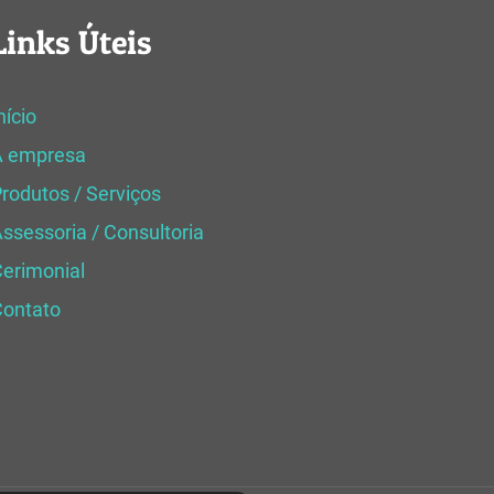
Links Úteis
nício
A empresa
rodutos / Serviços
ssessoria / Consultoria
erimonial
Contato