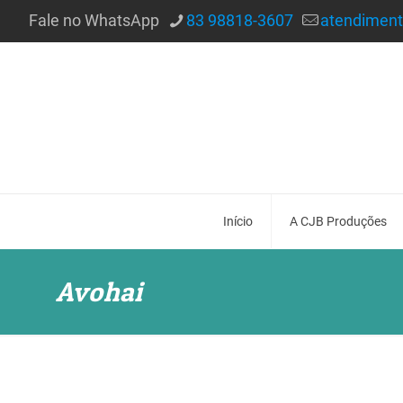
Fale no WhatsApp
83 98818-3607
atendimen
Início
A CJB Produções
Avohai