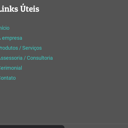
Links Úteis
nício
A empresa
rodutos / Serviços
ssessoria / Consultoria
erimonial
Contato