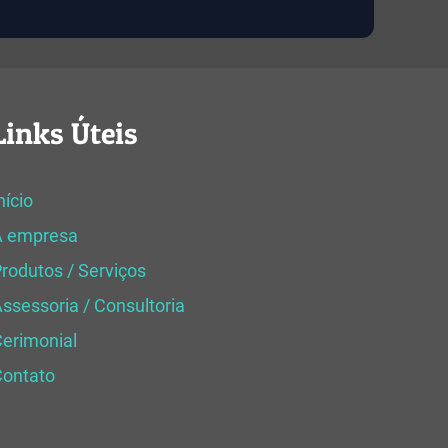
Links Úteis
nício
A empresa
rodutos / Serviços
ssessoria / Consultoria
erimonial
Contato