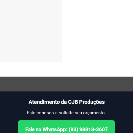
Atendimento da CJB Produções
Fale conosco e solicite seu orçamento.
Fale no WhatsApp: (83) 98818-3607