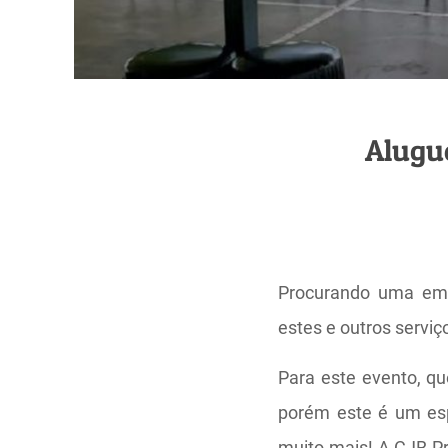
Alugue
Procurando uma empr
estes e outros servi
Para este evento, qu
porém este é um esp
muito mais! A CJB P