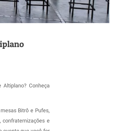
tiplano
e Altiplano? Conheça
 mesas Bitrô e Pufes,
 confraternizações e
 evento que você for