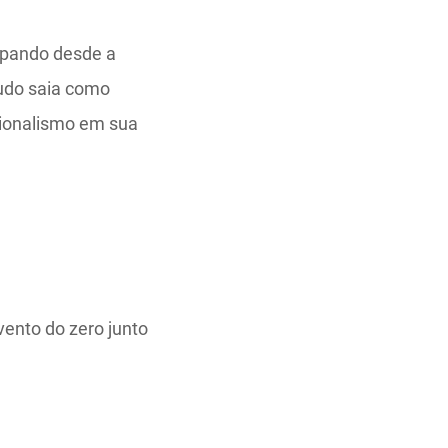
upando desde a
tudo saia como
sionalismo em sua
vento do zero junto