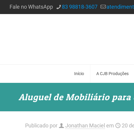
Fale no WhatsApp
83 98818-3607
atendimen
Início
A CJB Produções
Aluguel de Mobiliário para
Publicado por
Jonathan Maciel
em
20 de