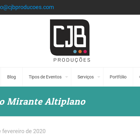
to@cjbproducoes.com
Blog
Tipos de Eventos
Serviços
Portfólio
 o Mirante Altiplano
 fevereiro de 2020