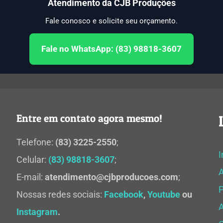
Atendimento da CJB Produções
Fale conosco e solicite seu orçamento.
Fale no WhatsApp: (83) 98818-3607
Entre em contato agora mesmo!
Telefone:
(83) 3225-2550
;
I
Celular:
(83) 98818-3607
;
E-mail:
atendimento@cjbproducoes.com
;
P
Nossas redes sociais:
Facebook
,
Youtube
ou
A
Instagram
.