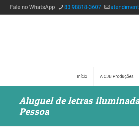
Fale no WhatsApp
83 98818-3607
atendimen
Início
A CJB Produções
Aluguel de letras iluminad
Pessoa