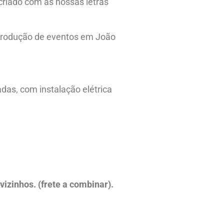
criado com as nossas letras
 produção de eventos em João
as, com instalação elétrica
zinhos. (frete a combinar).