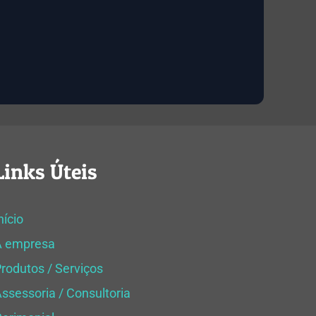
Links Úteis
nício
A empresa
rodutos / Serviços
ssessoria / Consultoria