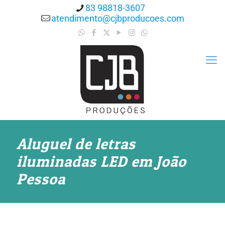
83 98818-3607
atendimento@cjbproducoes.com
Aluguel de letras
iluminadas LED em João
Pessoa