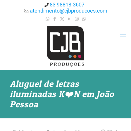
83 98818-3607
atendimento@cjbproducoes.com
Aluguel de letras
iluminadas K❤️N em João
Pessoa