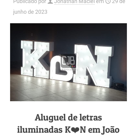
Publicado por
Jonathan Maciel
em
29 de
junho de 2023
Aluguel de letras
iluminadas K❤️N em João