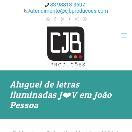
83 98818-3607
atendimento@cjbproducoes.com
Aluguel de letras
iluminadas J❤️V em João
Pessoa