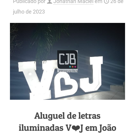
Publicado por
Jonathan Maciel
em
26 de
julho de 2023
Aluguel de letras
iluminadas V❤️J em João