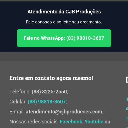
Atendimento da CJB Produções
Fale conosco e solicite seu orçamento.
Fale no WhatsApp: (83) 98818-3607
Entre em contato agora mesmo!
Telefone:
(83) 3225-2550
;
I
Celular:
(83) 98818-3607
;
E-mail:
atendimento@cjbproducoes.com
;
P
Nossas redes sociais:
Facebook
,
Youtube
ou