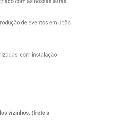
criado com as nossas letras
 produção de eventos em João
nizadas, com instalação
s vizinhos. (frete a