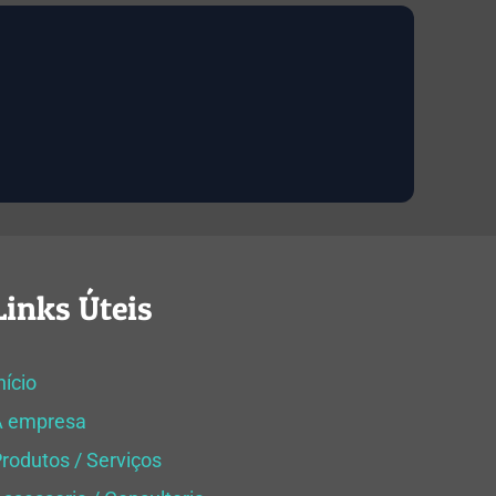
Links Úteis
nício
A empresa
rodutos / Serviços