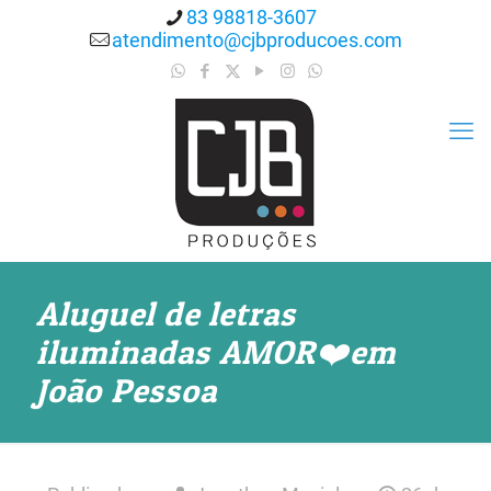
83 98818-3607
atendimento@cjbproducoes.com
Aluguel de letras
iluminadas AMOR❤️em
João Pessoa