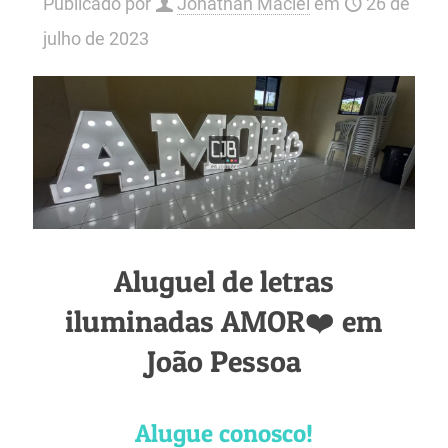
Publicado por
Jonathan Maciel
em
26 de
julho de 2023
Aluguel de letras
iluminadas AMOR❤️ em
João Pessoa
Alugue conosco!