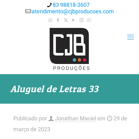
83 98818-3607
atendimento@cjbproducoes.com
Aluguel de Letras 33
Publicado por
Jonathan Maciel
em
29 de
março de 2023