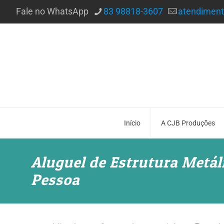
Fale no WhatsApp
83 98818-3607
atendimen
Início
A CJB Produções
Aluguel de Estrutura Metál
Pessoa