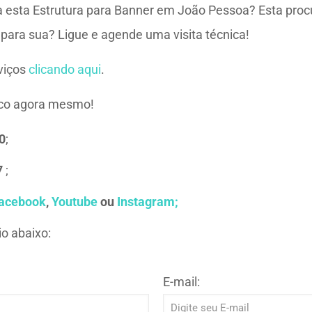
 esta Estrutura para Banner em João Pessoa? Esta procu
 para sua? Ligue e agende uma visita técnica!
viços
clicando aqui
.
sco agora mesmo!
0
;
7
;
acebook
,
Youtube
ou
Instagram;
o abaixo:
E-mail: