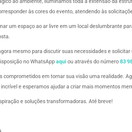
ágico ao ambiente, iluminamos toda a extensão da estr
esponder às cores do evento, atendendo às solicitações
ar um espaço ao ar livre em um local deslumbrante par
osta.
gora mesmo para discutir suas necessidades e solicita
disposição no WhatsApp
aqui
ou através do número
83 9
 comprometidos em tornar sua visão uma realidade. A
 incrível e esperamos ajudar a criar mais momentos mem
spiração e soluções transformadoras. Até breve!
s.