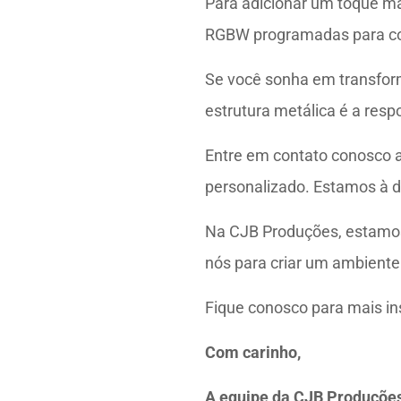
Para adicionar um toque m
RGBW programadas para corr
Se você sonha em transform
estrutura metálica é a resp
Entre em contato conosco a
personalizado. Estamos à 
Na CJB Produções, estamos
nós para criar um ambiente
Fique conosco para mais in
Com carinho,
A equipe da CJB Produçõe