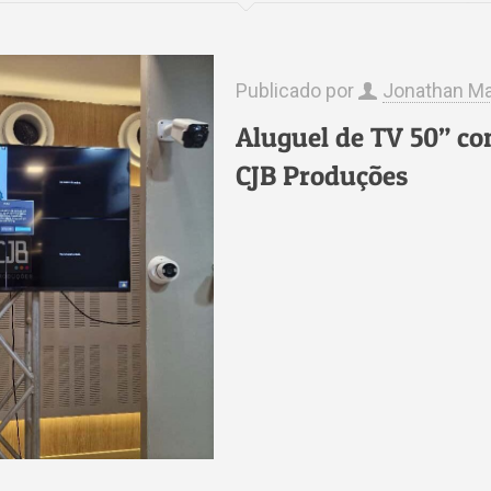
Publicado por
Jonathan Ma
Aluguel de TV 50” co
CJB Produções