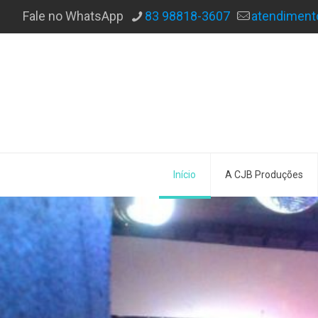
Fale no WhatsApp
83 98818-3607
atendimen
Início
A CJB Produções